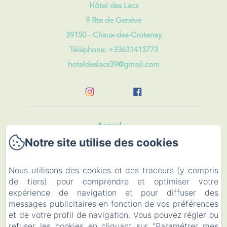
Hôtel des Lacs
9 Rte de Genève
39150 - Chaux-des-Crotenay
Téléphone: +33631413773
hoteldeslacs39@gmail.com
Accueil
Notre site utilise des cookies
Chambres & Roulotte
Nous utilisons des cookies et des traceurs (y compris
Restaurant
de tiers) pour comprendre et optimiser votre
expérience de navigation et pour diffuser des
Evénements
messages publicitaires en fonction de vos préférences
et de votre profil de navigation. Vous pouvez régler ou
Visiter
refuser les cookies en cliquant sur "Paramétrer mes